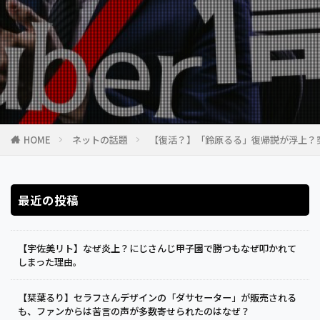
HOME
ネットの話題
【復活？】「鈴原るる」復帰説が浮上？
最近の投稿
【宇佐美リト】なぜ炎上？にじさんじ甲子園で勝つもなぜ叩かれて
しまった理由。
【栞葉るり】セラフさんデザインの「ダサセーター」が販売される
も、ファンからは苦言の声が多数寄せられたのはなぜ？