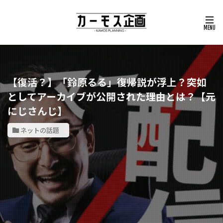
【復活？】「鈴原るる」復帰説が浮上？突如
としてアーカイブが公開された理由とは？【元
にじさんじ】
ネットの話題