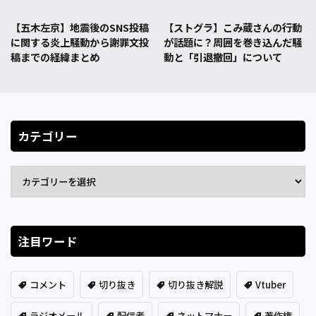
【五木左京】地震後のSNS投稿
【ストグラ】こみ蔵さんの行動
に関する炎上騒動から謝罪文投
が話題に？周囲を巻き込んだ騒
稿までの経緯まとめ
動と「引退撤回」について
カテゴリー
注目ワード
コメント
切り抜き
切り抜き解説
Vtuber
ラジオメール
配信者
ネットマナー
著作権