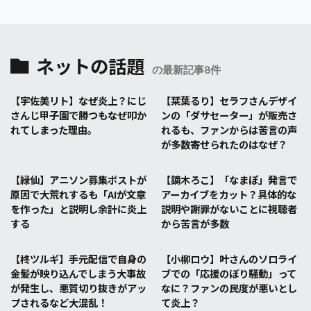
ネットの話題
の最新記事8件
【宇佐美リト】なぜ炎上？にじ
【栞葉るり】セラフさんデザイ
さんじ甲子園で勝つもなぜ叩か
ンの「ダサセーター」が販売さ
れてしまった理由。
れるも、ファンからは苦言の声
が多数寄せられたのはなぜ？
【緑仙】アニソン募集ポストが
【鏑木ろこ】「なまぽ」発言で
原因で大荒れするも「AIが文章
アーカイブをカット？具体的な
を作った」と説明し余計に炎上
説明や謝罪がないことに視聴者
する
から苦言が多数
【柊ツルギ】手元配信で自身の
【小柳ロウ】叶さんのソロライ
金髪が映り込んでしまう大事故
ブでの「応援のぼり騒動」って
が発生し、悪質切り抜きがアッ
なに？ファンの民度が悪いとし
プされるなど大混乱！
て炎上？