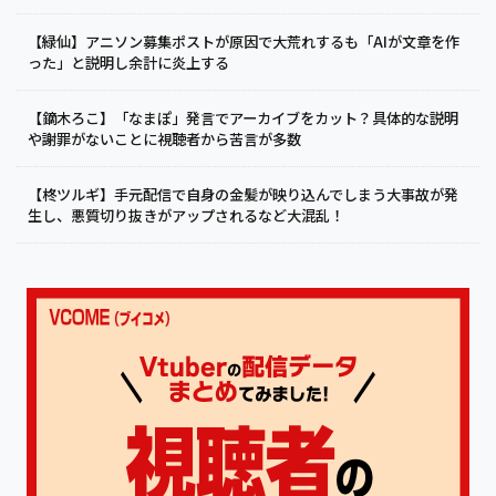
【緑仙】アニソン募集ポストが原因で大荒れするも「AIが文章を作
った」と説明し余計に炎上する
【鏑木ろこ】「なまぽ」発言でアーカイブをカット？具体的な説明
や謝罪がないことに視聴者から苦言が多数
【柊ツルギ】手元配信で自身の金髪が映り込んでしまう大事故が発
生し、悪質切り抜きがアップされるなど大混乱！