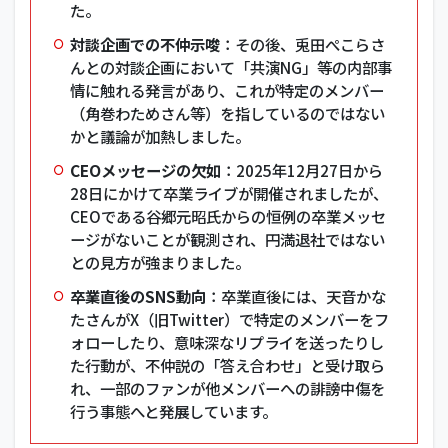
た。
対談企画での不仲示唆
：その後、兎田ぺこらさ
んとの対談企画において「共演NG」等の内部事
情に触れる発言があり、これが特定のメンバー
（角巻わためさん等）を指しているのではない
かと議論が加熱しました。
CEOメッセージの欠如
：2025年12月27日から
28日にかけて卒業ライブが開催されましたが、
CEOである谷郷元昭氏からの恒例の卒業メッセ
ージがないことが観測され、円満退社ではない
との見方が強まりました。
卒業直後のSNS動向
：卒業直後には、天音かな
たさんがX（旧Twitter）で特定のメンバーをフ
ォローしたり、意味深なリプライを送ったりし
た行動が、不仲説の「答え合わせ」と受け取ら
れ、一部のファンが他メンバーへの誹謗中傷を
行う事態へと発展しています。