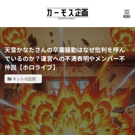
天音かなたさんの卒業騒動はなぜ批判を呼ん
でいるのか？運営への不満表明やメンバー不
仲説【ホロライブ】
ネットの話題