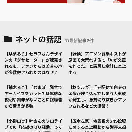
ネットの話題
の最新記事8件
【栞葉るり】セラフさんデザイ
【緑仙】アニソン募集ポストが
ンの「ダサセーター」が販売さ
原因で大荒れするも「AIが文章
れるも、ファンからは苦言の声
を作った」と説明し余計に炎上
が多数寄せられたのはなぜ？
する
【鏑木ろこ】「なまぽ」発言で
【柊ツルギ】手元配信で自身の
アーカイブをカット？具体的な
金髪が映り込んでしまう大事故
説明や謝罪がないことに視聴者
が発生し、悪質切り抜きがアッ
から苦言が多数
プされるなど大混乱！
【小柳ロウ】叶さんのソロライ
【五木左京】地震後のSNS投稿
ブでの「応援のぼり騒動」って
に関する炎上騒動から謝罪文投