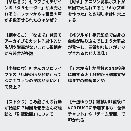
【栞葉るり】セラフさんデザイ
【緑仙】アニソン募集ポストが
ンの「ダサセーター」が販売さ
原因で大荒れするも「AIが文章
れるも、ファンからは苦言の声
を作った」と説明し余計に炎上
が多数寄せられたのはなぜ？
する
【鏑木ろこ】「なまぽ」発言で
【柊ツルギ】手元配信で自身の
アーカイブをカット？具体的な
金髪が映り込んでしまう大事故
説明や謝罪がないことに視聴者
が発生し、悪質切り抜きがアッ
から苦言が多数
プされるなど大混乱！
【小柳ロウ】叶さんのソロライ
【五木左京】地震後のSNS投稿
ブでの「応援のぼり騒動」って
に関する炎上騒動から謝罪文投
なに？ファンの民度が悪いとし
稿までの経緯まとめ
て炎上？
【ストグラ】こみ蔵さんの行動
【千燈ゆうひ】謹慎明け直後に
が話題に？周囲を巻き込んだ騒
VCR RUSTに参加するも「全体
動と「引退撤回」について
チャット」や「チーム変更」で
叩かれる