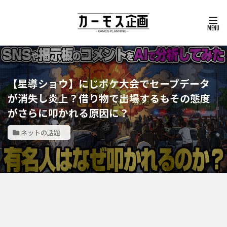
【星導ショウ】にじポケ大会でセーブデータ
が消失し炎上？借り物で出場するもその態度
がさらに叩かれる原因に？
ネットの話題