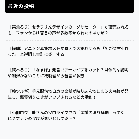
最近の投稿
【栞葉るり】セラフさんデザインの「ダサセーター」が販売される
も、ファンからは苦言の声が多数寄せられたのはなぜ？
【緑仙】アニソン募集ポストが原因で大荒れするも「AIが文章を作
った」と説明し余計に炎上する
【鏑木ろこ】「なまぽ」発言でアーカイブをカット？具体的な説明
や謝罪がないことに視聴者から苦言が多数
【柊ツルギ】手元配信で自身の金髪が映り込んでしまう大事故が発
生し、悪質切り抜きがアップされるなど大混乱！
【小柳ロウ】叶さんのソロライブでの「応援のぼり騒動」ってな
に？ファンの民度が悪いとして炎上？