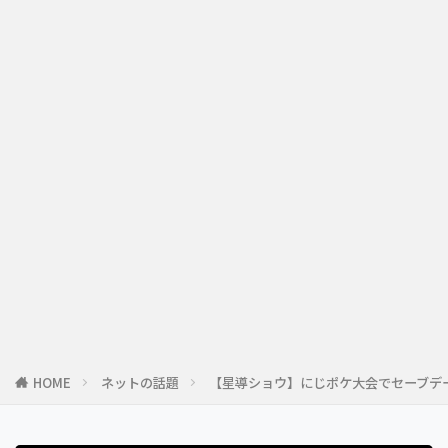
HOME
ネットの話題
【星導ショウ】にじポケ大会でセーブデ