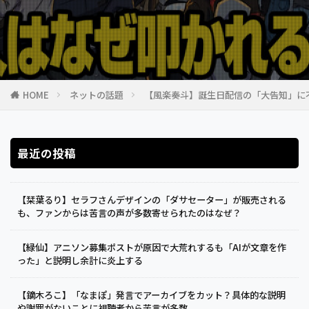
HOME
ネットの話題
【風楽奏斗】誕生日配信の「大告知」に
最近の投稿
【栞葉るり】セラフさんデザインの「ダサセーター」が販売される
も、ファンからは苦言の声が多数寄せられたのはなぜ？
【緑仙】アニソン募集ポストが原因で大荒れするも「AIが文章を作
った」と説明し余計に炎上する
【鏑木ろこ】「なまぽ」発言でアーカイブをカット？具体的な説明
や謝罪がないことに視聴者から苦言が多数