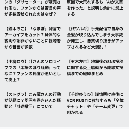
ンの「ダサセーター」が販売さ
原因で大荒れするも「AIが文章
れるも、ファンからは苦言の声
を作った」と説明し余計に炎上
が多数寄せられたのはなぜ？
する
【鏑木ろこ】「なまぽ」発言で
【柊ツルギ】手元配信で自身の
アーカイブをカット？具体的な
金髪が映り込んでしまう大事故
説明や謝罪がないことに視聴者
が発生し、悪質切り抜きがアッ
から苦言が多数
プされるなど大混乱！
【小柳ロウ】叶さんのソロライ
【五木左京】地震後のSNS投稿
ブでの「応援のぼり騒動」って
に関する炎上騒動から謝罪文投
なに？ファンの民度が悪いとし
稿までの経緯まとめ
て炎上？
【ストグラ】こみ蔵さんの行動
【千燈ゆうひ】謹慎明け直後に
が話題に？周囲を巻き込んだ騒
VCR RUSTに参加するも「全体
動と「引退撤回」について
チャット」や「チーム変更」で
叩かれる