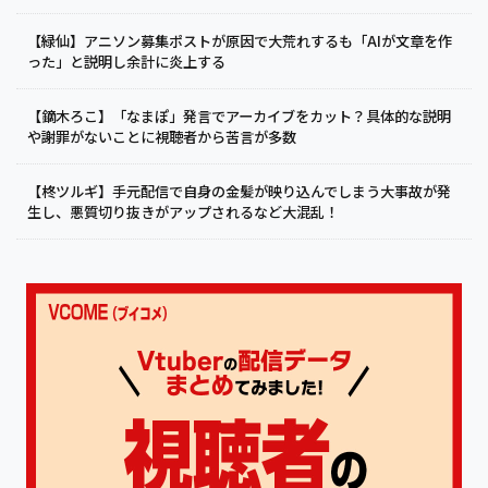
【緑仙】アニソン募集ポストが原因で大荒れするも「AIが文章を作
った」と説明し余計に炎上する
【鏑木ろこ】「なまぽ」発言でアーカイブをカット？具体的な説明
や謝罪がないことに視聴者から苦言が多数
【柊ツルギ】手元配信で自身の金髪が映り込んでしまう大事故が発
生し、悪質切り抜きがアップされるなど大混乱！