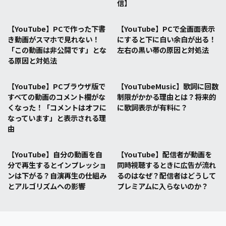
信】
【YouTube】PCで作った下書
【YouTube】PCで全画面表示
き動画がスマホで見れない！
にすると下に白い余白が出る！
「この動画は非公開です」とな
左右の黒い帯の原因と対処法
る原因と対処法
【YouTube】PCブラウザ版で
【YouTubeMusic】歌詞に回数
すべての動画のコメント欄がな
制限がかかる理由とは？将来的
くなった！「コメントはオフに
に歌詞表示が有料に？
なっています」と表示される理
由
【YouTube】自分の動画を自
【YouTube】配信者が動画を
分で再生するとインプレッショ
同時視聴するときに広告が流れ
ンは下がる？自演再生の仕組み
るのはなぜ？配信者はどうして
とアルゴリズムへの影響
プレミアムに入らないのか？