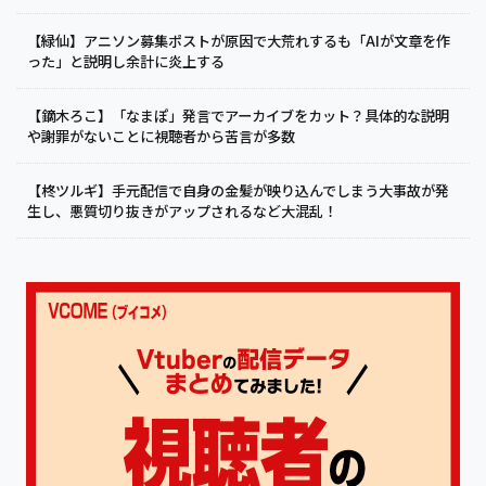
【緑仙】アニソン募集ポストが原因で大荒れするも「AIが文章を作
った」と説明し余計に炎上する
【鏑木ろこ】「なまぽ」発言でアーカイブをカット？具体的な説明
や謝罪がないことに視聴者から苦言が多数
【柊ツルギ】手元配信で自身の金髪が映り込んでしまう大事故が発
生し、悪質切り抜きがアップされるなど大混乱！