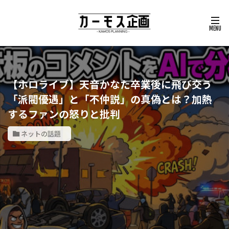
【ホロライブ】天音かなた卒業後に飛び交う
「派閥優遇」と「不仲説」の真偽とは？加熱
するファンの怒りと批判
ネットの話題