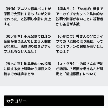
【緑仙】アニソン募集ポストが
【鏑木ろこ】「なまぽ」発言で
原因で大荒れするも「AIが文章
アーカイブをカット？具体的な
を作った」と説明し余計に炎上
説明や謝罪がないことに視聴者
する
から苦言が多数
【柊ツルギ】手元配信で自身の
【小柳ロウ】叶さんのソロライ
金髪が映り込んでしまう大事故
ブでの「応援のぼり騒動」って
が発生し、悪質切り抜きがアッ
なに？ファンの民度が悪いとし
プされるなど大混乱！
て炎上？
【五木左京】地震後のSNS投稿
【ストグラ】こみ蔵さんの行動
に関する炎上騒動から謝罪文投
が話題に？周囲を巻き込んだ騒
稿までの経緯まとめ
動と「引退撤回」について
カテゴリー