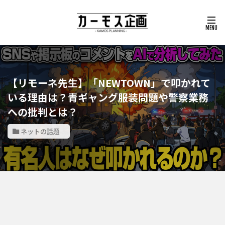
【リモーネ先生】「NEWTOWN」で叩かれて
いる理由は？青ギャング服装問題や警察業務
への批判とは？
ネットの話題