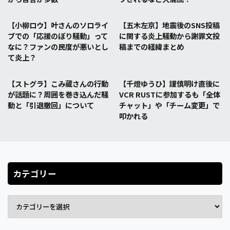
【小柳ロウ】叶さんのソロライ
【五木左京】地震後のSNS投稿
ブでの「応援のぼり騒動」って
に関する炎上騒動から謝罪文投
なに？ファンの民度が悪いとし
稿までの経緯まとめ
て炎上？
【ストグラ】こみ蔵さんの行動
【千燈ゆうひ】謹慎明け直後に
が話題に？周囲を巻き込んだ騒
VCR RUSTに参加するも「全体
動と「引退撤回」について
チャット」や「チーム変更」で
叩かれる
カテゴリー