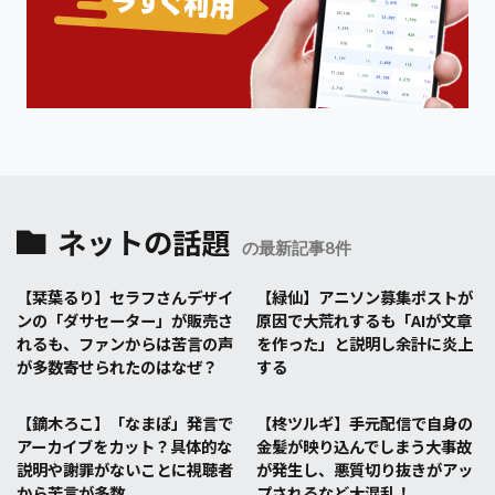
ネットの話題
の最新記事8件
【栞葉るり】セラフさんデザイ
【緑仙】アニソン募集ポストが
ンの「ダサセーター」が販売さ
原因で大荒れするも「AIが文章
れるも、ファンからは苦言の声
を作った」と説明し余計に炎上
が多数寄せられたのはなぜ？
する
【鏑木ろこ】「なまぽ」発言で
【柊ツルギ】手元配信で自身の
アーカイブをカット？具体的な
金髪が映り込んでしまう大事故
説明や謝罪がないことに視聴者
が発生し、悪質切り抜きがアッ
から苦言が多数
プされるなど大混乱！