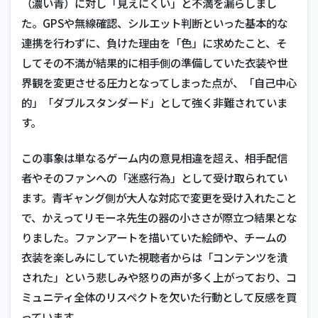
（濃い青）に対し「見えにくい」と不満を漏らしまし
た。GPSや無線確認、シルエット判断といった基本的な
連携を行わずに、負けた理由を「色」に求めたこと、そ
してその不満が結果的に相手側の準備していた衣装や世
界観を変更させる圧力となってしまった点が、「自己中心
的」「ダブルスタンダード」として強く非難されていま
す。
この事象は単なるゲーム内の意見相違を超え、相手配信
者やそのファンへの「迷惑行為」として受け取られてい
ます。青ギャング側が大人な対応で変更を受け入れたこと
で、かえってリモーネ先生の器の小ささが際立つ結果とな
りました。ファンアートを描いていた絵師や、チームの
衣装を楽しみにしていた視聴者からは「コンテンツを潰
された」という悲しみや怒りの声が多く上がっており、コ
ミュニティ全体のリスペクトを欠いた行動として反感を買
っています。