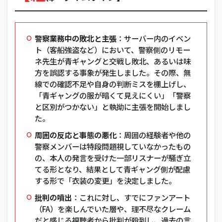
警察業務中の敗北と主張
：サーバー内のイベン
ト（客船強盗など）において、警察側のリモー
ネ先生が青ギャングと交戦し敗北、あるいは味
方を誤認する事象が発生しました。その際、無
線での確認不足や自身の判断ミスを棚上げし、
「青ギャングの服が暗くて見えにくい」「警察
と区別がつかない」と執拗に主張を開始しまし
た。
周囲の反応と事態の悪化
：周囲の経験者や他の
警察メンバーは特段問題視していなかったもの
の、本人の発言を受けた一部リスナーが騒ぎ立
てる形となり、結果として青ギャング側が配慮
する形で「衣装の変更」を決定しました。
批判の噴出
：これに対し、すでにファンアート
（FA）を楽しんでいた層や、理不尽なクレーム
だと感じる視聴者から批判が殺到し、過去の言