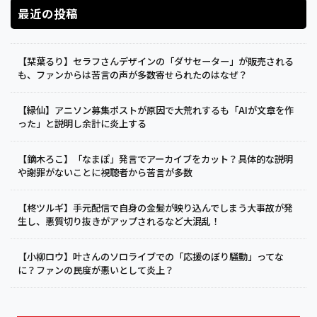
最近の投稿
【栞葉るり】セラフさんデザインの「ダサセーター」が販売される
も、ファンからは苦言の声が多数寄せられたのはなぜ？
【緑仙】アニソン募集ポストが原因で大荒れするも「AIが文章を作
った」と説明し余計に炎上する
【鏑木ろこ】「なまぽ」発言でアーカイブをカット？具体的な説明
や謝罪がないことに視聴者から苦言が多数
【柊ツルギ】手元配信で自身の金髪が映り込んでしまう大事故が発
生し、悪質切り抜きがアップされるなど大混乱！
【小柳ロウ】叶さんのソロライブでの「応援のぼり騒動」ってな
に？ファンの民度が悪いとして炎上？