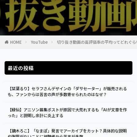
HOME
YouTube
切り抜き動画の高評価率の平均ってどれぐら
最近の投稿
【栞葉るり】セラフさんデザインの「ダサセーター」が販売される
も、ファンからは苦言の声が多数寄せられたのはなぜ？
【緑仙】アニソン募集ポストが原因で大荒れするも「AIが文章を作
った」と説明し余計に炎上する
【鏑木ろこ】「なまぽ」発言でアーカイブをカット？具体的な説明
や謝罪がないことに視聴者から苦言が多数