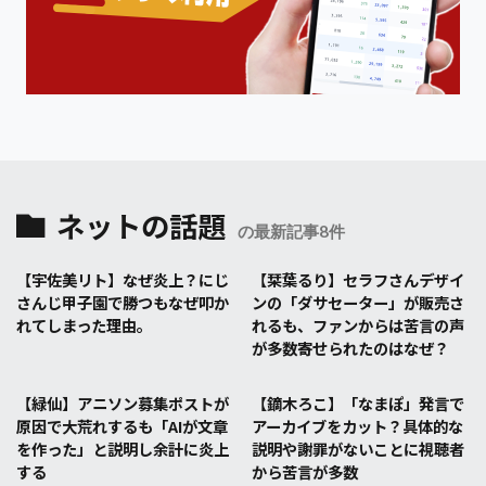
ネットの話題
の最新記事8件
【宇佐美リト】なぜ炎上？にじ
【栞葉るり】セラフさんデザイ
さんじ甲子園で勝つもなぜ叩か
ンの「ダサセーター」が販売さ
れてしまった理由。
れるも、ファンからは苦言の声
が多数寄せられたのはなぜ？
【緑仙】アニソン募集ポストが
【鏑木ろこ】「なまぽ」発言で
原因で大荒れするも「AIが文章
アーカイブをカット？具体的な
を作った」と説明し余計に炎上
説明や謝罪がないことに視聴者
する
から苦言が多数