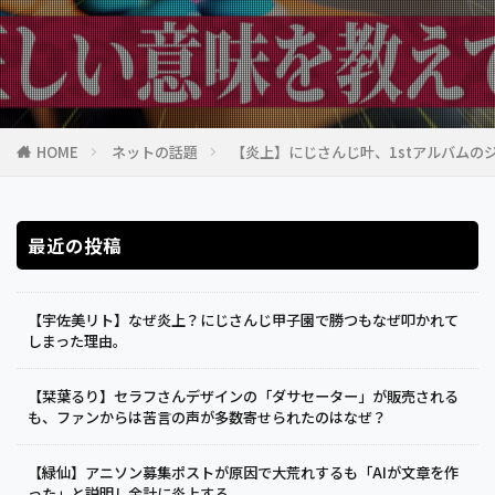
HOME
ネットの話題
【炎上】にじさんじ叶、1stアルバムの
最近の投稿
【宇佐美リト】なぜ炎上？にじさんじ甲子園で勝つもなぜ叩かれて
しまった理由。
【栞葉るり】セラフさんデザインの「ダサセーター」が販売される
も、ファンからは苦言の声が多数寄せられたのはなぜ？
【緑仙】アニソン募集ポストが原因で大荒れするも「AIが文章を作
った」と説明し余計に炎上する