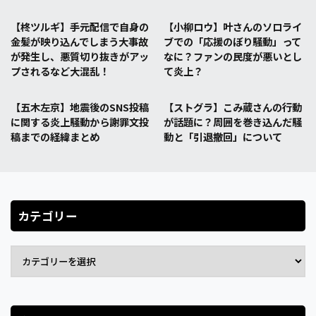
【柊ツルギ】手元配信で自身の
【小柳ロウ】叶さんのソロライ
金髪が映り込んでしまう大事故
ブでの「応援のぼり騒動」って
が発生し、悪質切り抜きがアッ
なに？ファンの民度が悪いとし
プされるなど大混乱！
て炎上？
【五木左京】地震後のSNS投稿
【ストグラ】こみ蔵さんの行動
に関する炎上騒動から謝罪文投
が話題に？周囲を巻き込んだ騒
稿までの経緯まとめ
動と「引退撤回」について
カテゴリー