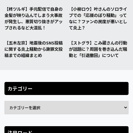
【柊ツルギ】手元配信で自身の
【小柳ロウ】叶さんのソロライ
金髪が映り込んでしまう大事故
ブでの「応援のぼり騒動」って
が発生し、悪質切り抜きがアッ
なに？ファンの民度が悪いとし
プされるなど大混乱！
て炎上？
【五木左京】地震後のSNS投稿
【ストグラ】こみ蔵さんの行動
に関する炎上騒動から謝罪文投
が話題に？周囲を巻き込んだ騒
稿までの経緯まとめ
動と「引退撤回」について
カテゴリー
注目ワード