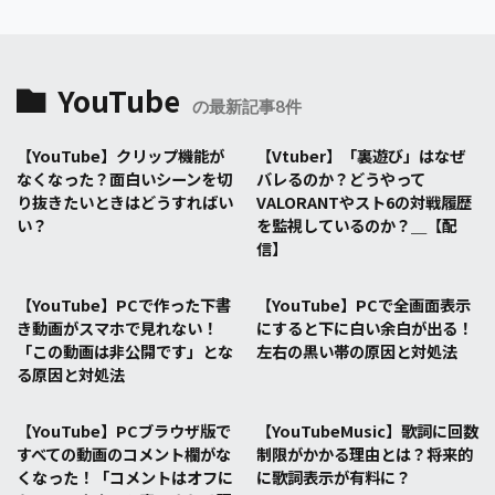
YouTube
の最新記事8件
【YouTube】クリップ機能が
【Vtuber】「裏遊び」はなぜ
なくなった？面白いシーンを切
バレるのか？どうやって
り抜きたいときはどうすればい
VALORANTやスト6の対戦履歴
い？
を監視しているのか？＿【配
信】
【YouTube】PCで作った下書
【YouTube】PCで全画面表示
き動画がスマホで見れない！
にすると下に白い余白が出る！
「この動画は非公開です」とな
左右の黒い帯の原因と対処法
る原因と対処法
【YouTube】PCブラウザ版で
【YouTubeMusic】歌詞に回数
すべての動画のコメント欄がな
制限がかかる理由とは？将来的
くなった！「コメントはオフに
に歌詞表示が有料に？