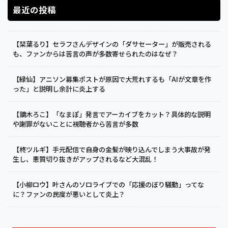
最近の投稿
【栞葉るり】セラフさんデザインの「ダサセーター」が販売される
も、ファンからは苦言の声が多数寄せられたのはなぜ？
【緑仙】アニソン募集ポストが原因で大荒れするも「AIが文章を作
った」と説明し余計に炎上する
【鏑木ろこ】「なまぽ」発言でアーカイブをカット？具体的な説明
や謝罪がないことに視聴者から苦言が多数
【柊ツルギ】手元配信で自身の金髪が映り込んでしまう大事故が発
生し、悪質切り抜きがアップされるなど大混乱！
【小柳ロウ】叶さんのソロライブでの「応援のぼり騒動」ってな
に？ファンの民度が悪いとして炎上？