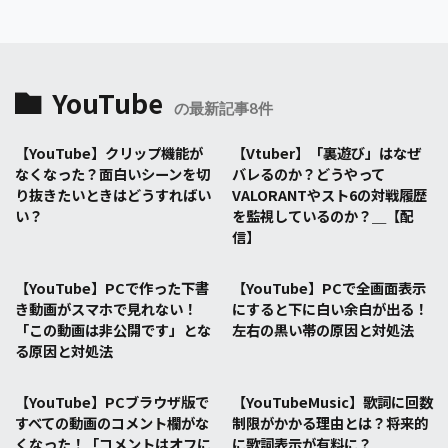
YouTube
の最新記事8件
【YouTube】クリップ機能が
【Vtuber】「裏遊び」はなぜ
なくなった？面白いシーンを切
バレるのか？どうやって
り抜きたいときはどうすればい
VALORANTやスト6の対戦履歴
い？
を監視しているのか？＿【配
信】
【YouTube】PCで作った下書
【YouTube】PCで全画面表示
き動画がスマホで見れない！
にすると下に白い余白が出る！
「この動画は非公開です」とな
左右の黒い帯の原因と対処法
る原因と対処法
【YouTube】PCブラウザ版で
【YouTubeMusic】歌詞に回数
すべての動画のコメント欄がな
制限がかかる理由とは？将来的
くなった！「コメントはオフに
に歌詞表示が有料に？