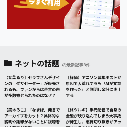
ネットの話題
の最新記事8件
【栞葉るり】セラフさんデザイ
【緑仙】アニソン募集ポストが
ンの「ダサセーター」が販売さ
原因で大荒れするも「AIが文章
れるも、ファンからは苦言の声
を作った」と説明し余計に炎上
が多数寄せられたのはなぜ？
する
【鏑木ろこ】「なまぽ」発言で
【柊ツルギ】手元配信で自身の
アーカイブをカット？具体的な
金髪が映り込んでしまう大事故
説明や謝罪がないことに視聴者
が発生し、悪質切り抜きがアッ