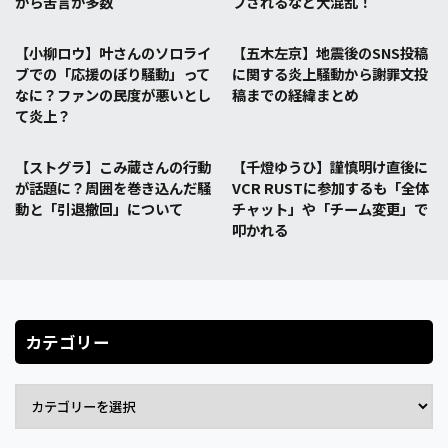
から苦言が多数
プされるなど大混乱！
【小柳ロウ】叶さんのソロライ
【五木左京】地震後のSNS投稿
ブでの「応援のぼり騒動」って
に関する炎上騒動から謝罪文投
なに？ファンの民度が悪いとし
稿までの経緯まとめ
て炎上？
【ストグラ】こみ蔵さんの行動
【千燈ゆうひ】謹慎明け直後に
が話題に？周囲を巻き込んだ騒
VCR RUSTに参加するも「全体
動と「引退撤回」について
チャット」や「チーム変更」で
叩かれる
カテゴリー