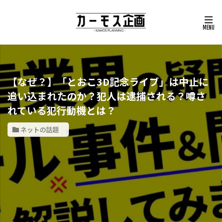
【なぜ？】「とおこ3D記念ライブ」は中止に
追い込まれたのか？犯人は逮捕される？噂さ
れている犯行動機とは？
ネットの話題