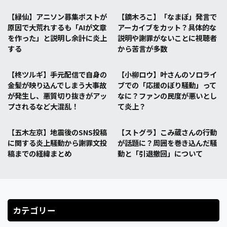
【緑仙】アニソン募集ポストが
【鏑木ろこ】「なまぽ」発言で
原因で大荒れするも「AIが文章
アーカイブをカット？具体的な
を作った」と説明し余計に炎上
説明や謝罪がないことに視聴者
する
から苦言が多数
【柊ツルギ】手元配信で自身の
【小柳ロウ】叶さんのソロライ
金髪が映り込んでしまう大事故
ブでの「応援のぼり騒動」って
が発生し、悪質切り抜きがアッ
なに？ファンの民度が悪いとし
プされるなど大混乱！
て炎上？
【五木左京】地震後のSNS投稿
【ストグラ】こみ蔵さんの行動
に関する炎上騒動から謝罪文投
が話題に？周囲を巻き込んだ騒
稿までの経緯まとめ
動と「引退撤回」について
カテゴリー