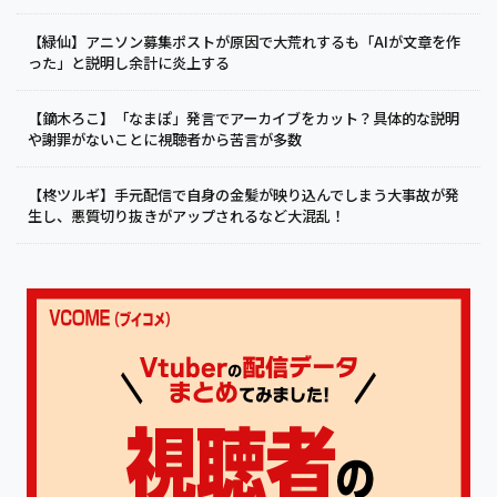
【緑仙】アニソン募集ポストが原因で大荒れするも「AIが文章を作
った」と説明し余計に炎上する
【鏑木ろこ】「なまぽ」発言でアーカイブをカット？具体的な説明
や謝罪がないことに視聴者から苦言が多数
【柊ツルギ】手元配信で自身の金髪が映り込んでしまう大事故が発
生し、悪質切り抜きがアップされるなど大混乱！