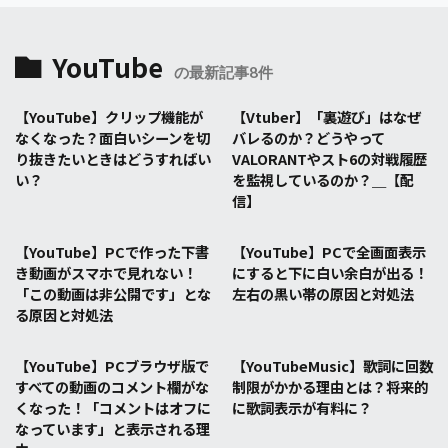
YouTube
の最新記事8件
【YouTube】クリップ機能が
【Vtuber】「裏遊び」はなぜ
なくなった？面白いシーンを切
バレるのか？どうやって
り抜きたいときはどうすればい
VALORANTやスト6の対戦履歴
い？
を監視しているのか？＿【配
信】
【YouTube】PCで作った下書
【YouTube】PCで全画面表示
き動画がスマホで見れない！
にすると下に白い余白が出る！
「この動画は非公開です」とな
左右の黒い帯の原因と対処法
る原因と対処法
【YouTube】PCブラウザ版で
【YouTubeMusic】歌詞に回数
すべての動画のコメント欄がな
制限がかかる理由とは？将来的
くなった！「コメントはオフに
に歌詞表示が有料に？
なっています」と表示される理