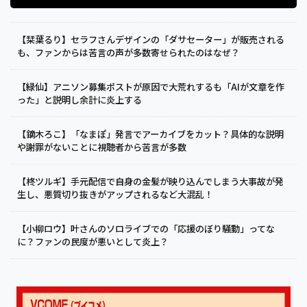
【栞葉るり】セラフさんデザインの「ダサセーター」が販売される
も、ファンからは苦言の声が多数寄せられたのはなぜ？
【緑仙】アニソン募集ポストが原因で大荒れするも「AIが文章を作
った」と説明し余計に炎上する
【鏑木ろこ】「なまぽ」発言でアーカイブをカット？具体的な説明
や謝罪がないことに視聴者から苦言が多数
【柊ツルギ】手元配信で自身の金髪が映り込んでしまう大事故が発
生し、悪質切り抜きがアップされるなど大混乱！
【小柳ロウ】叶さんのソロライブでの「応援のぼり騒動」ってな
に？ファンの民度が悪いとして炎上？