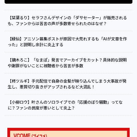
【栞葉るり】セラフさんデザインの「ダサセーター」が販売される
も、ファンからは苦言の声が多数寄せられたのはなぜ？
【緑仙】アニソン募集ポストが原因で大荒れするも「AIが文章を作
った」と説明し余計に炎上する
【鏑木ろこ】「なまぽ」発言でアーカイブをカット？具体的な説明
や謝罪がないことに視聴者から苦言が多数
【柊ツルギ】手元配信で自身の金髪が映り込んでしまう大事故が発
生し、悪質切り抜きがアップされるなど大混乱！
【小柳ロウ】叶さんのソロライブでの「応援のぼり騒動」ってな
に？ファンの民度が悪いとして炎上？